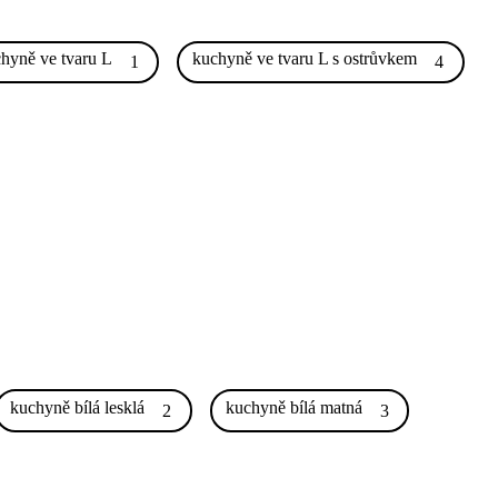
hyně ve tvaru L
kuchyně ve tvaru L s ostrůvkem
1
4
kuchyně bílá lesklá
kuchyně bílá matná
2
3