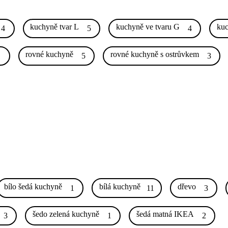
kuchyně tvar L
kuchyně ve tvaru G
kuc
4
5
4
rovné kuchyně
rovné kuchyně s ostrůvkem
1
5
3
bílo šedá kuchyně
bílá kuchyně
dřevo
1
11
3
šedo zelená kuchyně
šedá matná IKEA
3
1
2