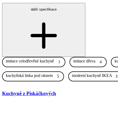
další specifikace
imitace celodřevěné kuchyně
imitace dřeva
ku
1
4
kuchyňská linka pod oknem
moderní kuchyně IKEA
5
1
Kuchyně z Piskáčkových