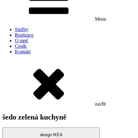
Menu
Služby
Realizace
O mně
Ceník
Kontakt
zavřít
šedo zelená kuchyně
design IKEA