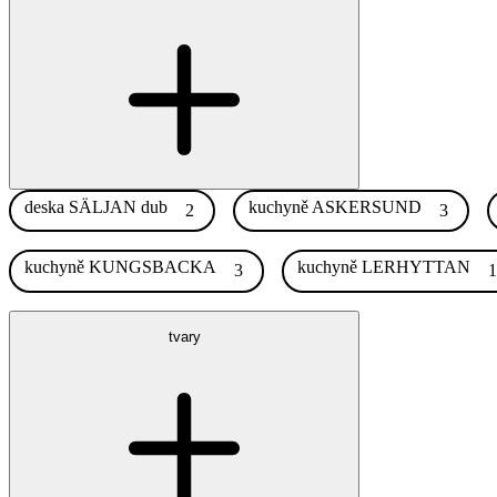
deska SÄLJAN dub
kuchyně ASKERSUND
2
3
kuchyně KUNGSBACKA
kuchyně LERHYTTAN
3
tvary