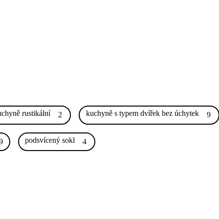
chyně rustikální
kuchyně s typem dvířek bez úchytek
2
9
podsvícený sokl
9
4