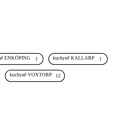
ně ENKÖPING
kuchyně KALLARP
1
1
kuchyně VOXTORP
12