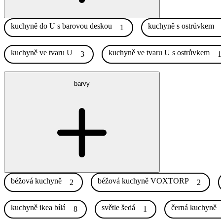
kuchyně do U s barovou deskou
kuchyně s ostrůvkem
1
kuchyně ve tvaru U
kuchyně ve tvaru U s ostrůvkem
3
barvy
béžová kuchyně
béžová kuchyně VOXTORP
2
2
kuchyně ikea bílá
světle šedá
černá kuchyně
8
1